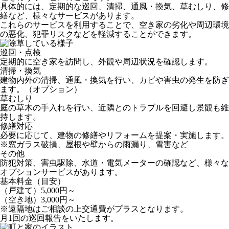
具体的には、定期的な巡回、清掃、通風・換気、草むしり、修
繕など、様々なサービスがあります。
これらのサービスを利用することで、空き家の劣化や周辺環境
の悪化、犯罪リスクなどを軽減することができます。
巡回・点検
定期的に空き家を訪問し、外観や周辺状況を確認します。
清掃・換気
建物内外の清掃、通風・換気を行い、カビや害虫の発生を防ぎ
ます。（オプション）
草むしり
庭の草木の手入れを行い、近隣とのトラブルを回避し景観も維
持します。
修繕対応
必要に応じて、建物の修繕やリフォームを提案・実施します。
※窓ガラス破損、屋根や壁からの雨漏り、雪害など
その他
防犯対策、害虫駆除、水道・電気メーターの確認など、様々な
オプションサービスがあります。
基本料金（目安）
（戸建て）5,000円～
（空き地）3,000円～
※遠隔地はご相談の上交通費がプラスとなります。
月1回の巡回報告をいたします。