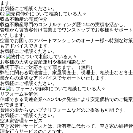
ます。
お気軽にご相談ください。
02
収益不動産の売買仲介
収益不動産専門のコンサルティング歴15年の実績を活かし、
管理から賃貸客付け営業までワンストップでお客様をサポート
いたします。
空室でお困りのアパートマンションのオーナー様へ特別な対策
もアドバイスできます。
お気軽にご相談ください。
03
お客様の大切な資産運用や相続相談など
親切丁寧にご対応させて頂きます。（無料）
弊社に関わる司法書士、家屋調査士、税理士、相続士など各士
業からの適切なアドバイスでサポートいたします。
お気軽にご相談ください。
04
リフォームや解体
信頼できる関連企業へのバルク発注により安定価格でのご提案
ができます。
費用の掛からないプチリフォームなどのご提案も可能です。
お気軽にご相談ください。
空き家管理サービス
空き家管理サービスとは、所有者に代わって、空き家の維持管
理を行うサービスのことです。