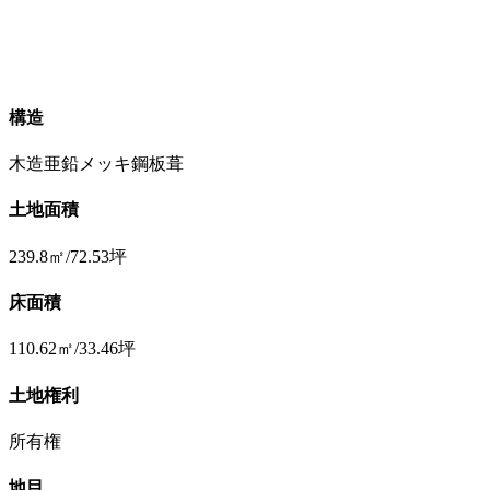
構造
木造亜鉛メッキ鋼板葺
土地面積
239.8㎡/72.53坪
床面積
110.62㎡/33.46坪
土地権利
所有権
地目