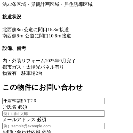
法22条区域・景観計画区域・居住誘導区域
接道状況
北西側8m 公道に間口16.8m接道
南西側8ｍ 公道に間口10.6ｍ接道
設備、備考
内・外装リフォーム2025年9月完了
都市ガス・太陽光パネル有り
物置有 駐車場2台
この
物
件にお問い合わせ
ご氏名
必須
メールアドレス
必須
お問い合わせ内容
必須